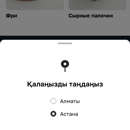
Фри
Сырные палочки
ИП Нурымбетов
ИП Нурымбетов Для сотрудничества: 8(777)333-33-
33 marketing.okadzaki@mail.ru
Тиімді ядрода жұмыс істейді
Foodpicásso
ver. 3.2
Қалаңызды таңдаңыз
Құпиялылық саясаты
Жария оферта
Алматы
Науқандар, жеңілдіктер, кэшбэк – біздің қосымшада!
Астана