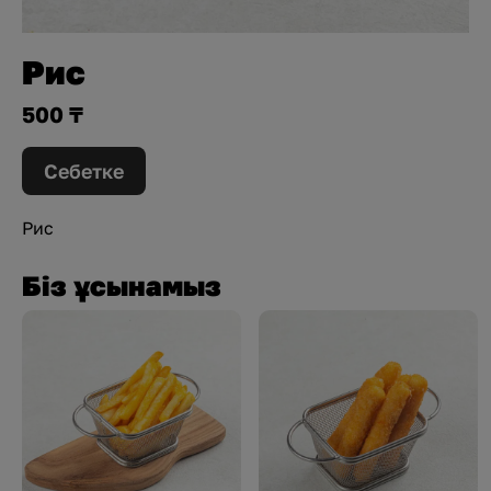
Рис
500 ₸
Себетке
Рис
Біз ұсынамыз