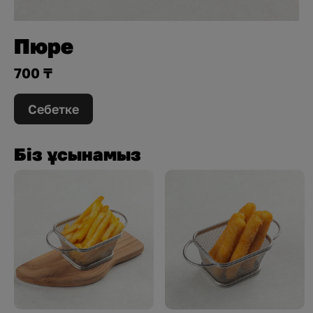
Пюре
700 ₸
Себетке
Біз ұсынамыз