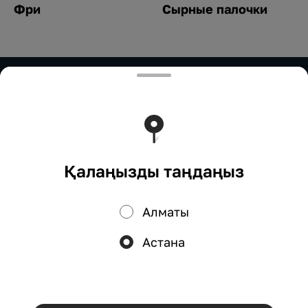
Фри
Сырные палочки
ИП Нурымбетов
ИП Нурымбетов Для сотрудничества: 8(777)333-33-
33 marketing.okadzaki@mail.ru
Тиімді ядрода жұмыс істейді
Foodpicásso
ver. 3.2
Қалаңызды таңдаңыз
Құпиялылық саясаты
Жария оферта
Алматы
Науқандар, жеңілдіктер, кэшбэк – біздің қосымшада!
Астана