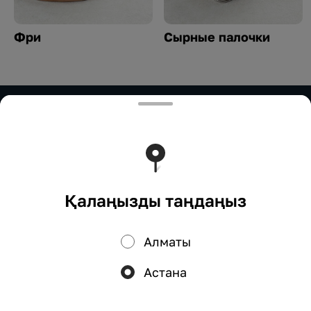
Фри
Сырные палочки
ИП Нурымбетов
ИП Нурымбетов Для сотрудничества: 8(777)333-33-
33 marketing.okadzaki@mail.ru
Тиімді ядрода жұмыс істейді
Foodpicásso
ver. 3.2
Қалаңызды таңдаңыз
Құпиялылық саясаты
Жария оферта
Алматы
Науқандар, жеңілдіктер, кэшбэк – біздің қосымшада!
Астана