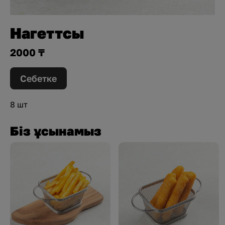
Нагеттсы
2000 ₸
Себетке
8 шт
Біз ұсынамыз