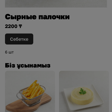
Сырные палочки
2200 ₸
Себетке
6 шт
Біз ұсынамыз