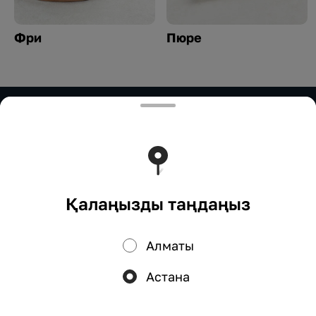
Фри
Пюре
ИП Нурымбетов
ИП Нурымбетов Для сотрудничества: 8(777)333-33-
33 marketing.okadzaki@mail.ru
Тиімді ядрода жұмыс істейді
Foodpicásso
ver. 3.2
Қалаңызды таңдаңыз
Құпиялылық саясаты
Жария оферта
Алматы
Науқандар, жеңілдіктер, кэшбэк – біздің қосымшада!
Астана