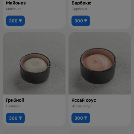
Майонез
Барбекю
Майонез
Барбекю
300 ₸
300 ₸
Грибной
Яссай соус
Грибной
Яссай соус
300 ₸
300 ₸