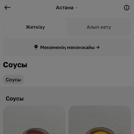
Астана
Жеткізу
Алып кету
Мекеменің мекенжайы →
Соусы
Соусы
Соусы