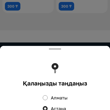
300 ₸
300 ₸
ИП Нурымбетов
ИП Нурымбетов Для сотрудничества: 8(777)333-33-
33 marketing.okadzaki@mail.ru
Тиімді ядрода жұмыс істейді
Foodpicásso
ver. 3.2
Қалаңызды таңдаңыз
Құпиялылық саясаты
Жария оферта
Алматы
Науқандар, жеңілдіктер, кэшбэк – біздің қосымшада!
Астана