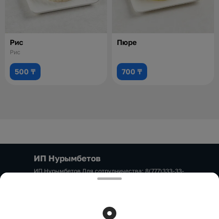
Рис
Пюре
Рис
500 ₸
700 ₸
ИП Нурымбетов
ИП Нурымбетов Для сотрудничества: 8(777)333-33-
33 marketing.okadzaki@mail.ru
Работает на эффективном ядре
Foodpicásso
ver.
3.2