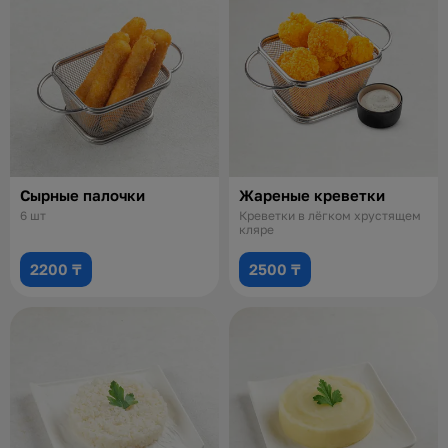
Сырные палочки
Жареные креветки
6 шт
Креветки в лёгком хрустящем
кляре
2200 ₸
2500 ₸