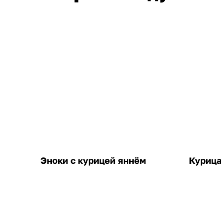
Эноки с курицей яннём
Курица