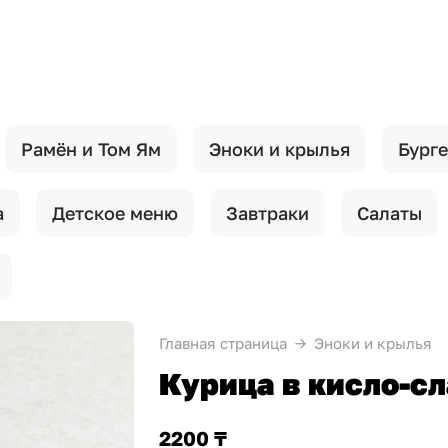
Рамён и Том Ям
Эноки и крылья
Бурге
а
Детское меню
Завтраки
Салаты
Главная страница
Эноки и крылья
Курица в кисло-с
2200 ₸