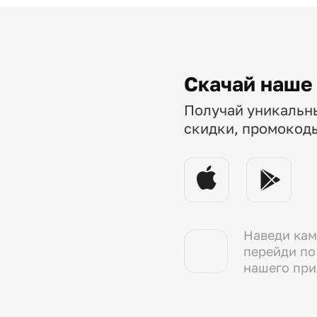
Скачай наше
Получай уникальн
скидки, промокод
Наведи кам
перейди по
нашего пр