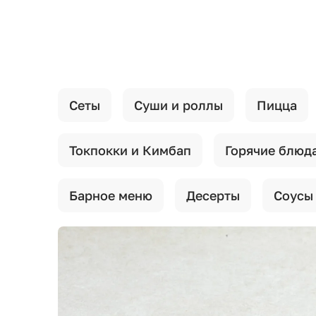
{{ textContacts }}
Сеты
Суши и роллы
Пицца
Токпокки и Кимбап
Горячие блюд
Барное меню
Десерты
Соусы