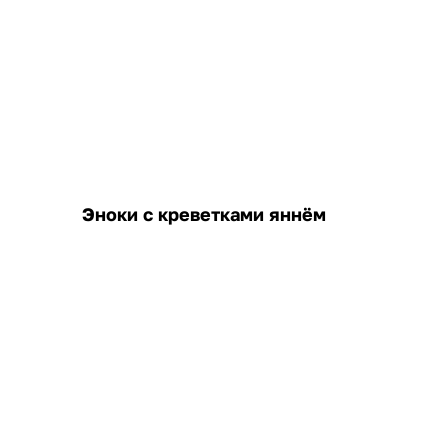
Эноки с креветками яннём