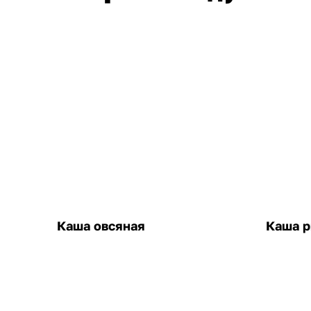
Каша овсяная
Каша р