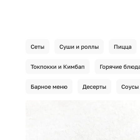
{{ textContacts }}
Сеты
Суши и роллы
Пицца
Токпокки и Кимбап
Горячие блюд
Барное меню
Десерты
Соусы