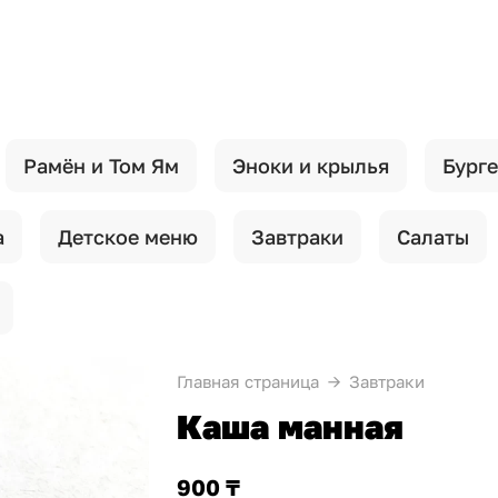
Рамён и Том Ям
Эноки и крылья
Бурге
а
Детское меню
Завтраки
Салаты
Главная страница
Завтраки
Каша манная
900 ₸