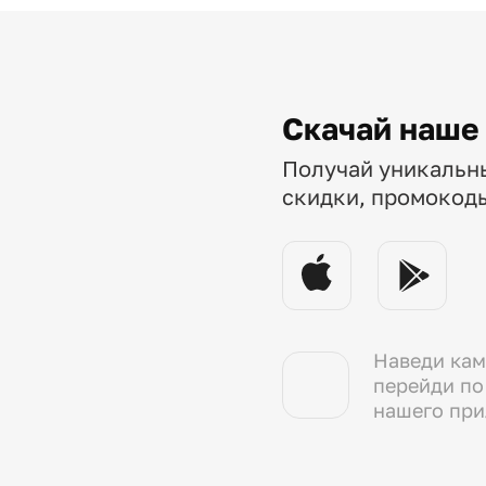
Скачай наше
Получай уникальн
скидки, промокод
Наведи кам
перейди по
нашего пр