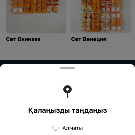
Сет Окинава
Сет Венеция
ИП Нурымбетов
ИП Нурымбетов Для сотрудничества: 8(777)333-33-
33 marketing.okadzaki@mail.ru
Тиімді ядрода жұмыс істейді
Foodpicásso
ver. 3.2
Қалаңызды таңдаңыз
Құпиялылық саясаты
Жария оферта
Алматы