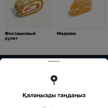
Фисташковый
Медовик
рулет
ИП Нурымбетов
ИП Нурымбетов Для сотрудничества: 8(777)333-33-
33 marketing.okadzaki@mail.ru
Тиімді ядрода жұмыс істейді
Foodpicásso
ver. 3.2
Қалаңызды таңдаңыз
Құпиялылық саясаты
Жария оферта