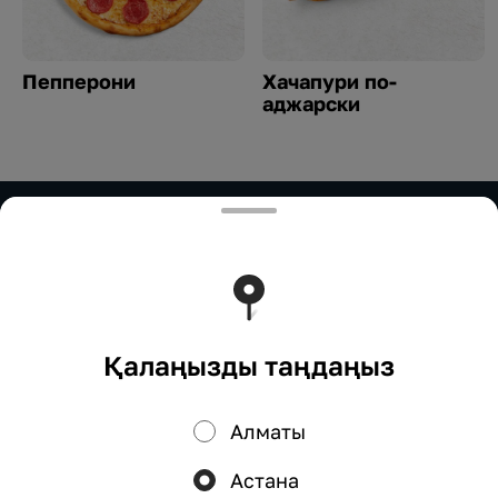
Пепперони
Хачапури по-
аджарски
ИП Нурымбетов
ИП Нурымбетов Для сотрудничества: 8(777)333-33-
33 marketing.okadzaki@mail.ru
Тиімді ядрода жұмыс істейді
Foodpicásso
ver. 3.2
Қалаңызды таңдаңыз
Құпиялылық саясаты
Жария оферта
Алматы
Науқандар, жеңілдіктер, кэшбэк – біздің қосымшада!
Астана