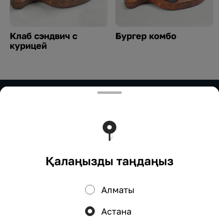
Клаб сэндвич с
Бургер комбо
курицей
ИП Нурымбетов
ИП Нурымбетов Для сотрудничества: 8(777)333-33-
33 marketing.okadzaki@mail.ru
Тиімді ядрода жұмыс істейді
Foodpicásso
ver. 3.2
Қалаңызды таңдаңыз
Құпиялылық саясаты
Жария оферта
Алматы
Науқандар, жеңілдіктер, кэшбэк – біздің қосымшада!
Астана