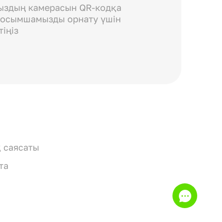
ыздың камерасын QR-кодқа
қосымшамызды орнату үшін
тіңіз
 саясаты
та