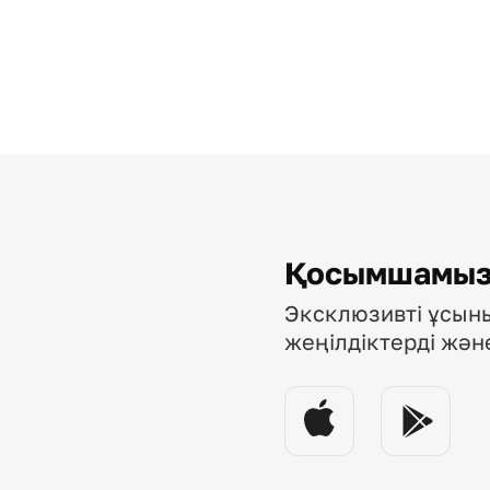
Қосымшамыз
Эксклюзивті ұсын
жеңілдіктерді жә