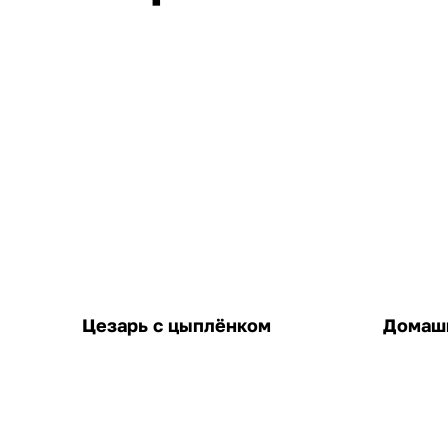
Цезарь с цыплёнком
Домашн