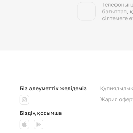
Телефоның
бағыттап, 
сілтемеге ө
Біз әлеуметтік желідеміз
Құпиялылық
Жария офер
Біздің қосымша