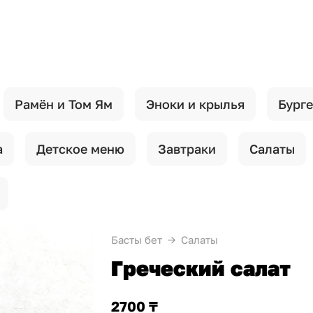
Рамён и Том Ям
Эноки и крылья
Бурге
а
Детское меню
Завтраки
Салаты
Басты бет
Салаты
Греческий салат
2700 ₸