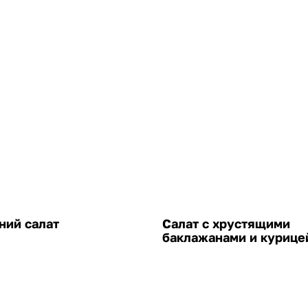
ий салат
Салат с хрустящими
баклажанами и курице