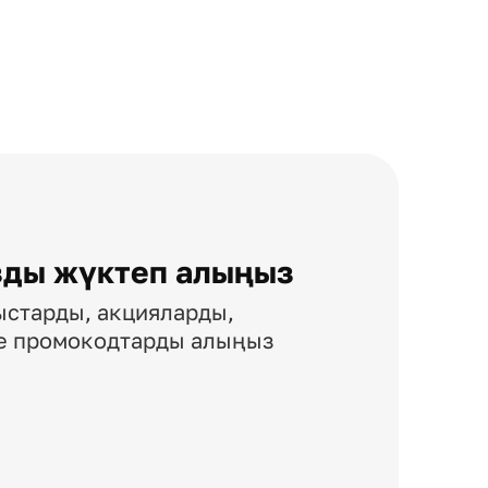
ды жүктеп алыңыз
ыстарды, акцияларды,
не промокодтарды алыңыз