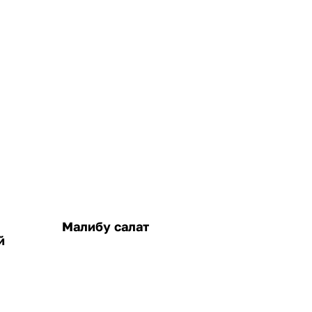
Малибу салат
й