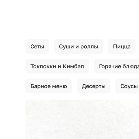
{{ textContacts }}
Сеты
Суши и роллы
Пицца
Токпокки и Кимбап
Горячие блюд
Барное меню
Десерты
Соусы