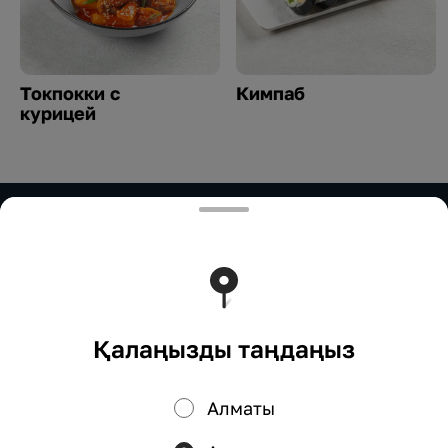
Токпокки с
Кимпаб
курицей
ИП Нурымбетов
ИП Нурымбетов Для сотрудничества: 8(777)333-33-
33 marketing.okadzaki@mail.ru
Тиімді ядрода жұмыс істейді
Foodpicásso
ver. 3.2
Қалаңызды таңдаңыз
Құпиялылық саясаты
Жария оферта
Алматы
Науқандар, жеңілдіктер, кэшбэк – біздің қосымшада!