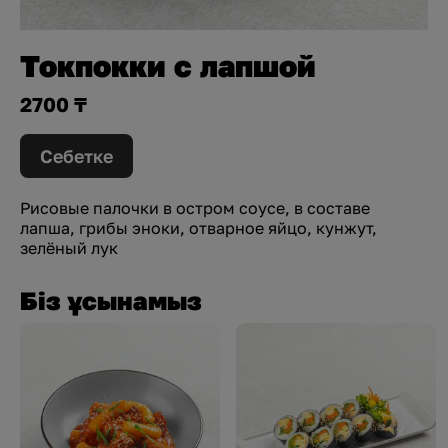
Токпокки с лапшой
2700 ₸
Себетке
Рисовые палочки в остром соусе, в составе
лапша, грибы эноки, отварное яйцо, кунжут,
зелёный лук
Біз ұсынамыз