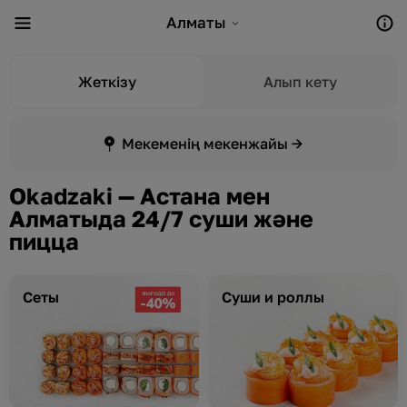
Алматы
Жеткізу
Алып кету
Мекеменің мекенжайы →
Okadzaki — Астана мен
Алматыда 24/7 суши және
пицца
Сеты
Суши и роллы