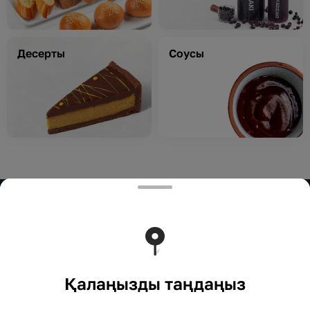
Десерты
Соусы
ИП Зинагуль
ИП Зинагуль
Тиімді ядрода жұмыс істейді
Foodpicásso
ver. 3.2
Қалаңызды таңдаңыз
Құпиялылық саясаты
Жария оферта