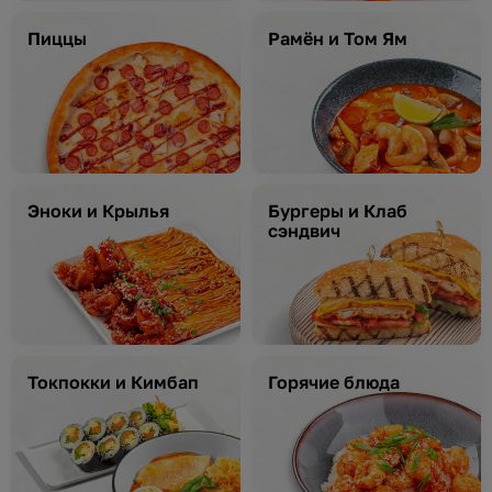
Пиццы
Рамён и Том Ям
Эноки и Крылья
Бургеры и Клаб
сэндвич
Токпокки и Кимбап
Горячие блюда