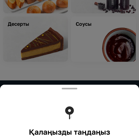
Десерты
Соусы
ИП Нурымбетов
ИП Нурымбетов Для сотрудничества: 8(777)333-33-
33 marketing.okadzaki@mail.ru
Тиімді ядрода жұмыс істейді
Foodpicásso
ver. 3.2
Қалаңызды таңдаңыз