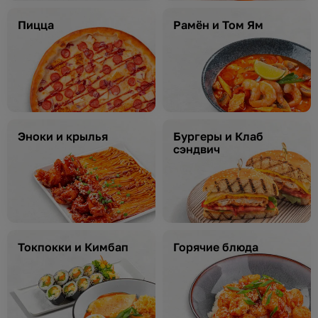
Пицца
Рамён и Том Ям
Эноки и крылья
Бургеры и Клаб
сэндвич
Токпокки и Кимбап
Горячие блюда