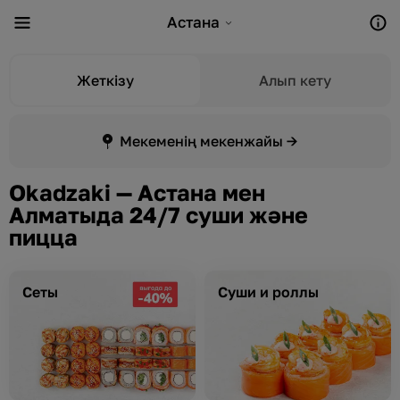
Астана
Жеткізу
Алып кету
Мекеменің мекенжайы →
Okadzaki — Астана мен
Алматыда 24/7 суши және
пицца
Сеты
Суши и роллы