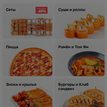
Сеты
Суши и роллы
Пицца
Рамён и Том Ям
Эноки и крылья
Бургеры и Клаб
сэндвич